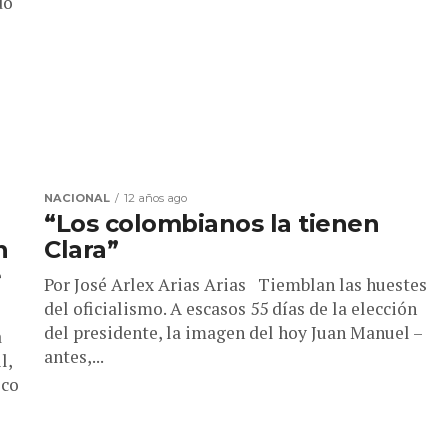
do
NACIONAL
12 años ago
“Los colombianos la tienen
n
Clara”
e
Por José Arlex Arias Arias Tiemblan las huestes
del oficialismo. A escasos 55 días de la elección
del presidente, la imagen del hoy Juan Manuel –
a
antes,...
l,
ico